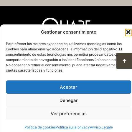
Gestionar consentimiento
Para ofrecer las mejores experiencias, utilizamos tecnologías como las
cookies para almacenar y/o acceder a la información del dispositivo. El
Politica sulla privacy
Avviso Legale
consentimiento de estas tecnologías nos permitirá procesar datos como el
Politica sui cookie
comportamiento de navegación o las identificaciones únicas en este sitio.
Condizioni dúso e protezione dei dati
No consentir o retirar el consentimiento, puede afectar negativamente a
ciertas características y funciones.
© 2025. Tutti i diritti riservati QuareDesign S.L.
Aceptar
Denegar
Ver preferencias
Política de cookies
Politica sulla privacy
Avviso Legale