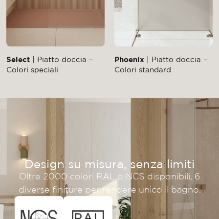
Select
| Piatto doccia –
Phoenix
| Piatto doccia –
Colori speciali
Colori standard
Design su misura, senza limiti
Oltre 2000 colori RAL o NCS disponibili, 6
diverse finiture per rendere unico il bagno.