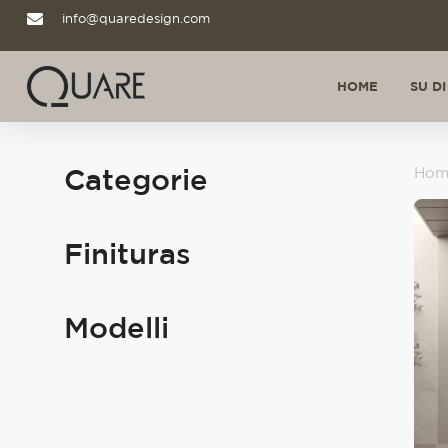
info@quaredesign.com
HOME
SU DI
Categorie
Hom
Finituras
Modelli