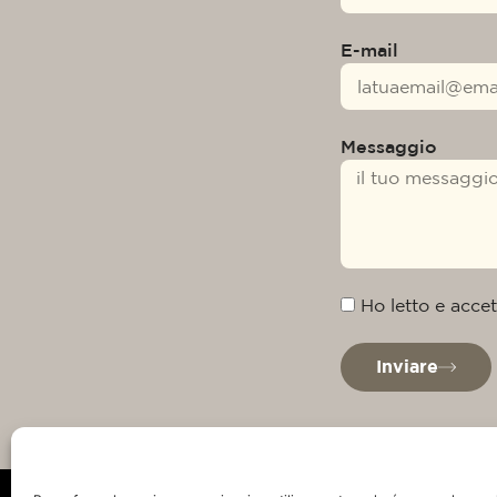
E-mail
Messaggio
Ho letto e accet
Inviare