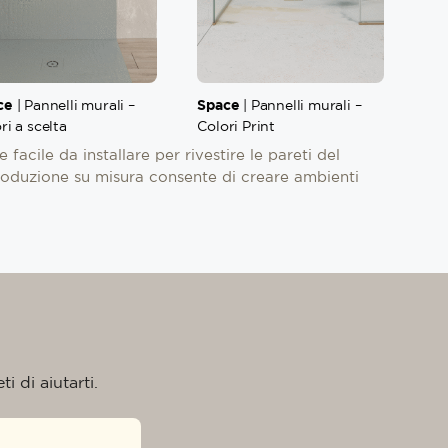
ce
Space
| Pannelli murali –
| Pannelli murali –
ri a scelta
Colori Print
facile da installare per rivestire le pareti del
roduzione su misura consente di creare ambienti
i di aiutarti.