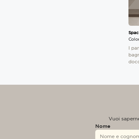
Spac
Colo
I pa
bagn
docc
Vuoi saperne 
Nome