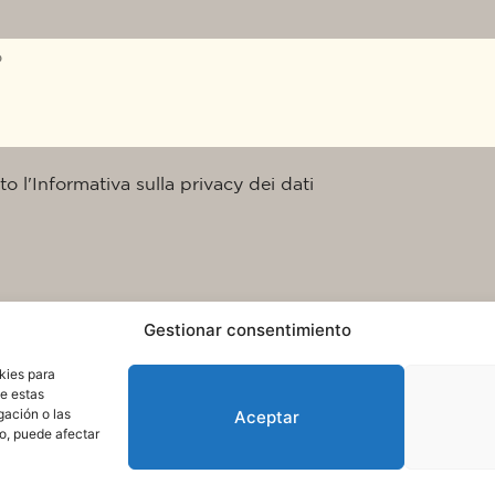
to l'Informativa sulla privacy dei dati
Gestionar consentimiento
kies para
de estas
gación o las
Aceptar
to, puede afectar
ui cookie
Condizioni dúso e protezione dei dati
© 2025. Tutti i diritti riservati QuareDesign S.L.