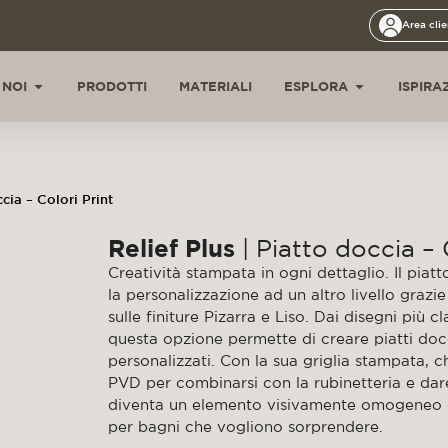
Area clie
 NOI
PRODOTTI
MATERIALI
ESPLORA
ISPIRA
ccia – Colori Print
Relief Plus
| Piatto doccia – 
Creatività stampata in ogni dettaglio. Il piat
la personalizzazione ad un altro livello grazi
sulle finiture Pizarra e Liso. Dai disegni più c
questa opzione permette di creare piatti do
personalizzati. Con la sua griglia stampata, c
PVD per combinarsi con la rubinetteria e dare
diventa un elemento visivamente omogeneo dal
per bagni che vogliono sorprendere.