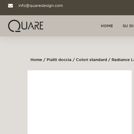
info@quaredesign.com
HOME
SU DI
Home
/
Piatti doccia
/
Colori standard
/ Radiance La