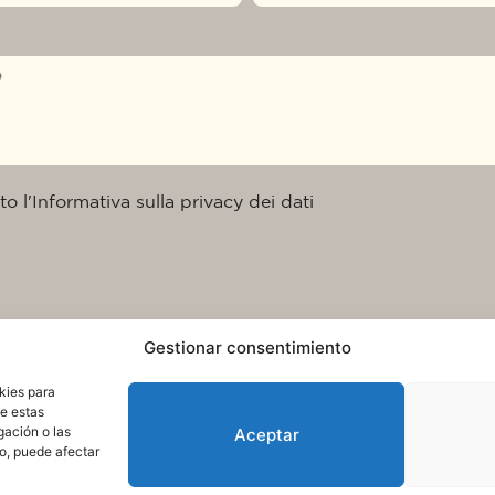
to l'Informativa sulla privacy dei dati
Gestionar consentimiento
kies para
de estas
gación o las
Aceptar
to, puede afectar
ui cookie
Condizioni dúso e protezione dei dati