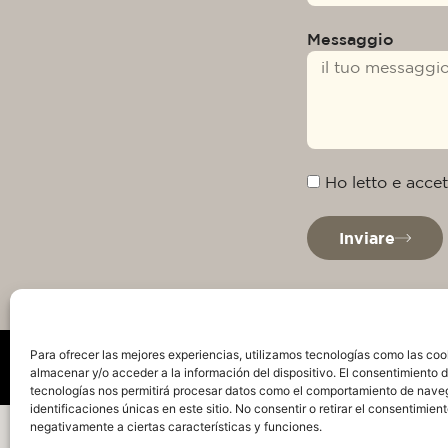
Messaggio
Ho letto e accet
Inviare
Para ofrecer las mejores experiencias, utilizamos tecnologías como las coo
almacenar y/o acceder a la información del dispositivo. El consentimiento 
tecnologías nos permitirá procesar datos como el comportamiento de nave
identificaciones únicas en este sitio. No consentir o retirar el consentimien
Politica sulla privacy
Avviso Legale
Politica s
negativamente a ciertas características y funciones.