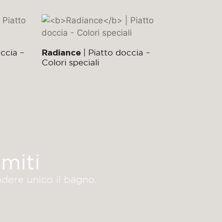
ccia –
Radiance
| Piatto doccia –
Colori speciali
miti
ndere unico il bagno.