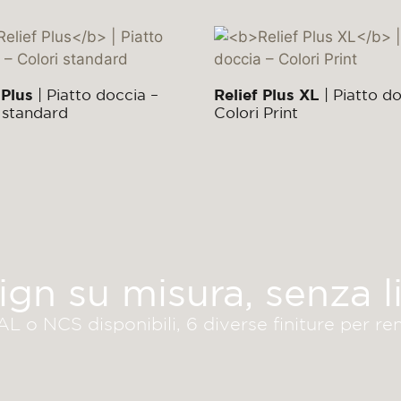
 Plus
| Piatto doccia –
Relief Plus XL
| Piatto do
 standard
Colori Print
ign su misura, senza li
L o NCS disponibili, 6 diverse finiture per re