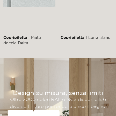
Copripiletta
| Piatti
Copripiletta
| Long Island
doccia Delta
Design su misura, senza limiti
Oltre 2000 colori RAL o NCS disponibili, 6
diverse finiture per rendere unico il bagno.