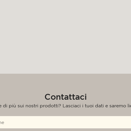
Contattaci
di più sui nostri prodotti? Lasciaci i tuoi dati e saremo liet