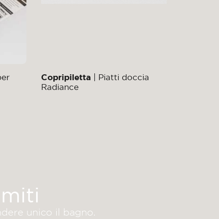
per
Copripiletta
| Piatti doccia
Radiance
miti
ndere unico il bagno.