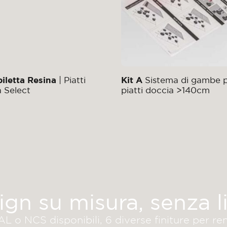
iletta Resina
| Piatti
Kit A
Sistema di gambe 
 Select
piatti doccia >140cm
ign su misura, senza li
L o NCS disponibili, 6 diverse finiture per re