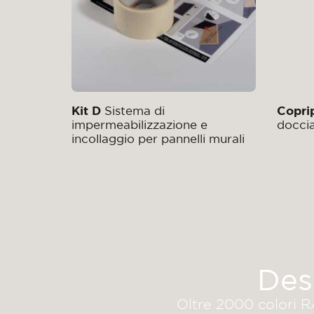
Kit D
Sistema di
Coprip
impermeabilizzazione e
doccia
incollaggio per pannelli murali
Des
Oltre 2000 colori RA