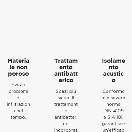
Materia
Trattam
Isolame
le non
ento
nto
poroso
antibatt
acustic
erico
o
Evita i
problemi
Spazi più
Conforme
di
sicuri. Il
alle severe
infiltrazion
trattament
norme
i nel
o
DIN 4109
tempo.
antibatteri
e SIA 181,
co
garantisce
incorporat
un'efficac