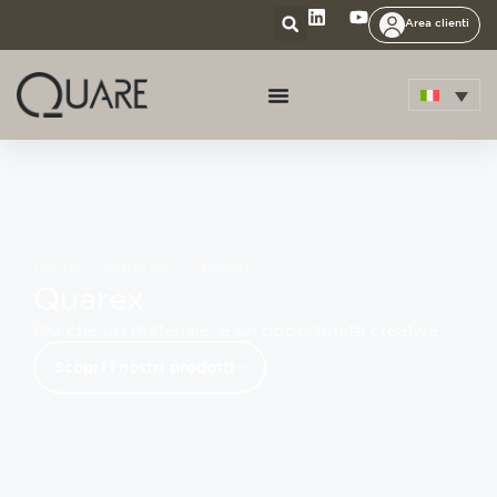
Area clienti
Home
/
Materiali
/ Quarex
Quarex
Più che un materiale, è un’opportunità creativa.
Scopri i nostri prodotti