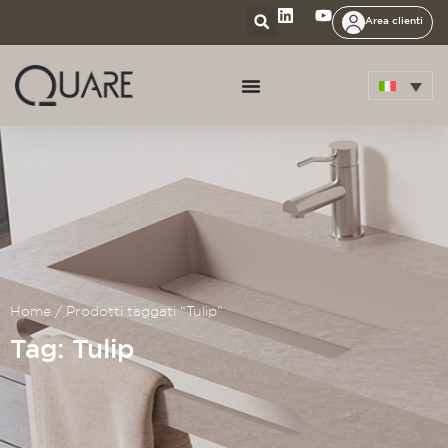
Area clienti
Home
/ Prodotti taggati “Tulip”
Tag: Tulip