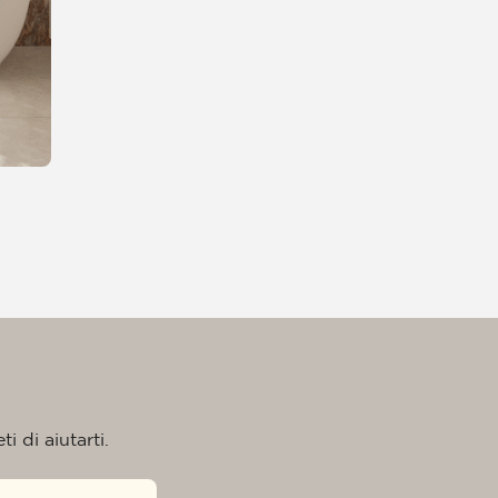
i di aiutarti.