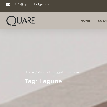
info@quaredesign.com
HOME
SU DI
Home
/ Prodotti taggati “Lagune”
Tag: Lagune