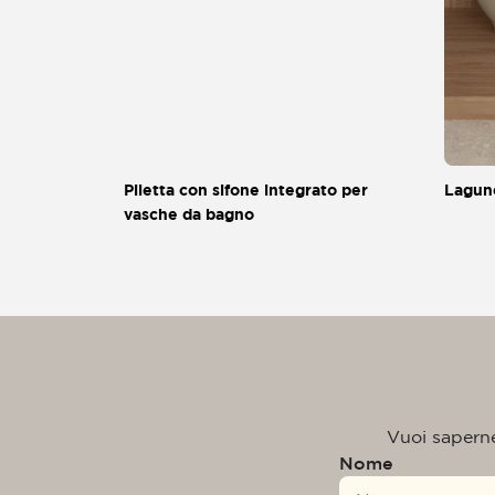
Piletta con sifone integrato per
Lagun
vasche da bagno
Vuoi saperne 
Nome