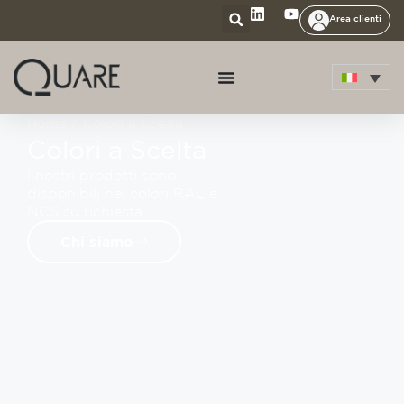
Area clienti
Home
/ Colori a Scelta
Colori a Scelta
I nostri prodotti sono
disponibili nei colori RAL e
NCS su richiesta.
Chi siamo