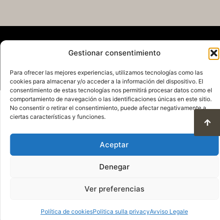
Gestionar consentimiento
Para ofrecer las mejores experiencias, utilizamos tecnologías como las
cookies para almacenar y/o acceder a la información del dispositivo. El
consentimiento de estas tecnologías nos permitirá procesar datos como el
comportamiento de navegación o las identificaciones únicas en este sitio.
Politica sulla privacy
Avviso Legale
No consentir o retirar el consentimiento, puede afectar negativamente a
Politica sui cookie
ciertas características y funciones.
Condizioni dúso e protezione dei dati
© 2025. Tutti i diritti riservati QuareDesign S.L.
Aceptar
Denegar
Ver preferencias
Política de cookies
Politica sulla privacy
Avviso Legale