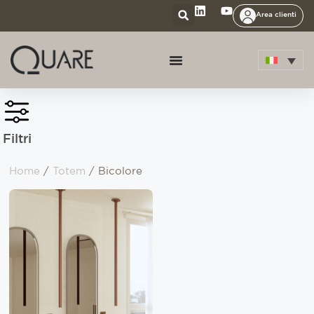
Area clienti
Filtri
Home
/
Totem
/ Bicolore